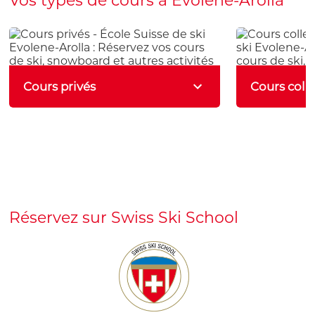
Vos types de cours à Evolene-Arolla
Cours privés
Cours colle
Nos cours privés vous permettront
Notre pist
de rapidement prendre confiance en
est idéal pou
vous, que ce soit à ski, en snowboard
débutants.
ou encore en ski de fond.
confiance pet
Réservez sur Swiss Ski School